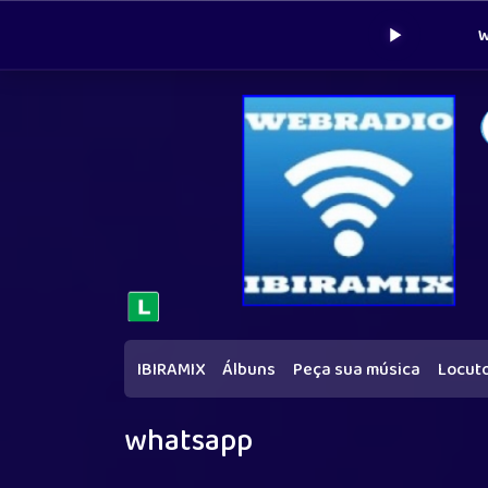
W
IBIRAMIX
Álbuns
Peça sua música
Locut
whatsapp